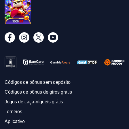
Códigos de bônus sem depósito
Códigos de bônus de giros grátis
Jogos de caça-níqueis grátis
Torneios
Aplicativo