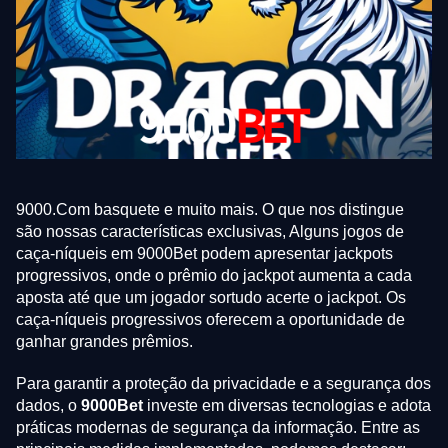
9000.Com basquete e muito mais. O que nos distingue
são nossas características exclusivas, Alguns jogos de
caça-níqueis em 9000Bet podem apresentar jackpots
progressivos, onde o prêmio do jackpot aumenta a cada
aposta até que um jogador sortudo acerte o jackpot. Os
caça-níqueis progressivos oferecem a oportunidade de
ganhar grandes prêmios.
Para garantir a proteção da privacidade e a segurança dos
dados, o
9000Bet
investe em diversas tecnologias e adota
práticas modernas de segurança da informação. Entre as